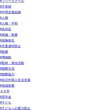
#フリースクール
#不登校
#中間支援組織
#人権
#人権・平和
#依存症
#保健・医療
#保険衛生
#児童虐待防止
#医療
#博物館
#取材・発信活動
#国際交流
#国際協力
#在日外国人生活支援
#地域密着
＃大学
#奨学金
#子ども
#子どもへの暴力防止