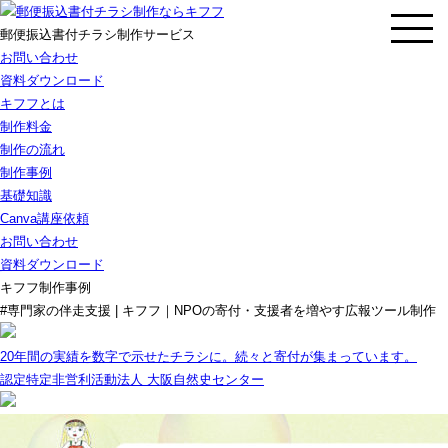
郵便振込書付チラシ制作サービス
お問い合わせ
資料ダウンロード
キフフとは
制作料金
制作の流れ
制作事例
基礎知識
Canva講座依頼
お問い合わせ
資料ダウンロード
キフフ制作事例
#専門家の伴走支援 | キフフ｜NPOの寄付・支援者を増やす広報ツール制作
20年間の実績を数字で示せたチラシに。続々と寄付が集まっています。
認定特定非営利活動法人 大阪自然史センター