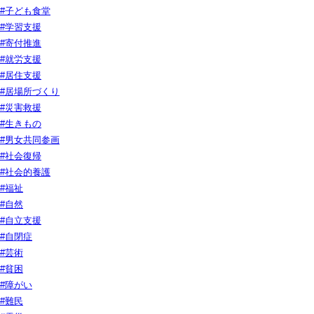
#子ども食堂
#学習支援
#寄付推進
#就労支援
#居住支援
#居場所づくり
#災害救援
#生きもの
#男女共同参画
#社会復帰
#社会的養護
#福祉
#自然
#自立支援
#自閉症
#芸術
#貧困
#障がい
#難民