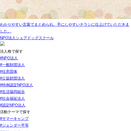
わかりやすい言葉でまとめられ、手にしやすいチラシに仕上げていただきま
した。
NPO法人シェアドッグスクール
法人格で探す
#NPO法人
#一般財団法人
#任意団体
#公益財団法人
#特例認定NPO法人
#生活協同組合
#社会福祉法人
#認定NPO法人
活動テーマで探す
#サマーキャンプ
#ジェンダー平等