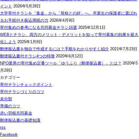
イント
2026年5月28日
大学寄付チラシを「集金」から「母校との絆」へ。卒業生の保護者に選ばれ
るお手紙付き振込用紙の力
2026年4月9日
寄付集めの参考になる共同募金チラシ16選
2025年12月1日
WEBとチラシ、両方のメリット・デメリットを知って寄付募集の効果を最大
化しよう
2025年1月8日
郵便振込書を独自で作成するには？手順をわかりやすく紹介
2021年7月23日
郵便振込書付チラシ4つの特徴
2020年6月12日
NPO業界の寄付集め定番ツール「ゆうふり（郵便振込書）」とは？
2020年5
月29日
カテゴリー
寄付チラシチェックポイント
寄付チラシづくりのコツ
未分類
準備のコツ
赤い羽根共同募金
郵便振込書の基礎知識
rss
Facebook