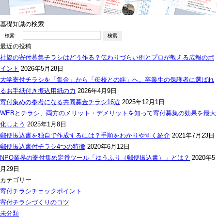
基礎知識の検索
検索:
最近の投稿
社協の寄付募集チラシはどう作る？伝わりづらい例とプロが教える広報のポ
イント
2026年5月28日
大学寄付チラシを「集金」から「母校との絆」へ。卒業生の保護者に選ばれ
るお手紙付き振込用紙の力
2026年4月9日
寄付集めの参考になる共同募金チラシ16選
2025年12月1日
WEBとチラシ、両方のメリット・デメリットを知って寄付募集の効果を最大
化しよう
2025年1月8日
郵便振込書を独自で作成するには？手順をわかりやすく紹介
2021年7月23日
郵便振込書付チラシ4つの特徴
2020年6月12日
NPO業界の寄付集め定番ツール「ゆうふり（郵便振込書）」とは？
2020年5
月29日
カテゴリー
寄付チラシチェックポイント
寄付チラシづくりのコツ
未分類