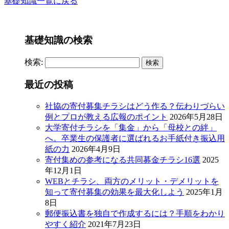
基礎知識一覧に戻る
基礎知識の検索
検索:
最近の投稿
社協の寄付募集チラシはどう作る？伝わりづらい
例とプロが教える広報のポイント
2026年5月28日
大学寄付チラシを「集金」から「母校との絆」
へ。卒業生の保護者に選ばれるお手紙付き振込用
紙の力
2026年4月9日
寄付集めの参考になる共同募金チラシ16選
2025
年12月1日
WEBとチラシ、両方のメリット・デメリットを
知って寄付募集の効果を最大化しよう
2025年1月
8日
郵便振込書を独自で作成するには？手順をわかり
やすく紹介
2021年7月23日