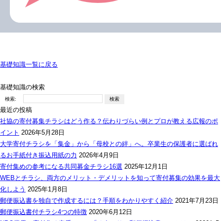
基礎知識一覧に戻る
基礎知識の検索
検索:
最近の投稿
社協の寄付募集チラシはどう作る？伝わりづらい例とプロが教える広報のポ
イント
2026年5月28日
大学寄付チラシを「集金」から「母校との絆」へ。卒業生の保護者に選ばれ
るお手紙付き振込用紙の力
2026年4月9日
寄付集めの参考になる共同募金チラシ16選
2025年12月1日
WEBとチラシ、両方のメリット・デメリットを知って寄付募集の効果を最大
化しよう
2025年1月8日
郵便振込書を独自で作成するには？手順をわかりやすく紹介
2021年7月23日
郵便振込書付チラシ4つの特徴
2020年6月12日