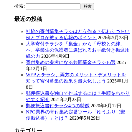
検索:
最近の投稿
社協の寄付募集チラシはどう作る？伝わりづらい
例とプロが教える広報のポイント
2026年5月28日
大学寄付チラシを「集金」から「母校との絆」
へ。卒業生の保護者に選ばれるお手紙付き振込用
紙の力
2026年4月9日
寄付集めの参考になる共同募金チラシ16選
2025
年12月1日
WEBとチラシ、両方のメリット・デメリットを
知って寄付募集の効果を最大化しよう
2025年1月
8日
郵便振込書を独自で作成するには？手順をわかり
やすく紹介
2021年7月23日
郵便振込書付チラシ4つの特徴
2020年6月12日
NPO業界の寄付集め定番ツール「ゆうふり（郵
便振込書）」とは？
2020年5月29日
カテゴリー