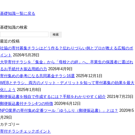
基礎知識一覧に戻る
基礎知識の検索
検
索:
最近の投稿
社協の寄付募集チラシはどう作る？伝わりづらい例とプロが教える広報のポ
イント
2026年5月28日
大学寄付チラシを「集金」から「母校との絆」へ。卒業生の保護者に選ばれ
るお手紙付き振込用紙の力
2026年4月9日
寄付集めの参考になる共同募金チラシ16選
2025年12月1日
WEBとチラシ、両方のメリット・デメリットを知って寄付募集の効果を最大
化しよう
2025年1月8日
郵便振込書を独自で作成するには？手順をわかりやすく紹介
2021年7月23日
郵便振込書付チラシ4つの特徴
2020年6月12日
NPO業界の寄付集め定番ツール「ゆうふり（郵便振込書）」とは？
2020年5
月29日
カテゴリー
寄付チラシチェックポイント