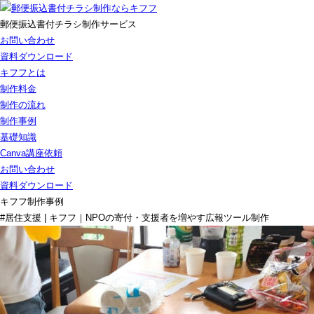
郵便振込書付チラシ制作サービス
お問い合わせ
資料ダウンロード
キフフとは
制作料金
制作の流れ
制作事例
基礎知識
Canva講座依頼
お問い合わせ
資料ダウンロード
キフフ制作事例
#居住支援 | キフフ｜NPOの寄付・支援者を増やす広報ツール制作