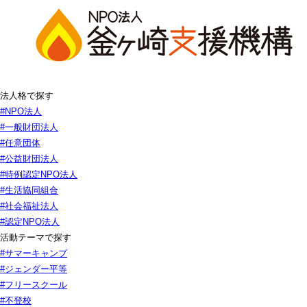
法人格で探す
#NPO法人
#一般財団法人
#任意団体
#公益財団法人
#特例認定NPO法人
#生活協同組合
#社会福祉法人
#認定NPO法人
活動テーマで探す
#サマーキャンプ
#ジェンダー平等
#フリースクール
#不登校