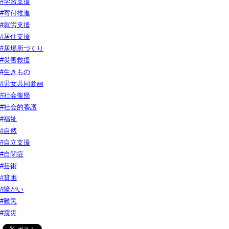
#学習支援
#寄付推進
#就労支援
#居住支援
#居場所づくり
#災害救援
#生きもの
#男女共同参画
#社会復帰
#社会的養護
#福祉
#自然
#自立支援
#自閉症
#芸術
#貧困
#障がい
#難民
#震災