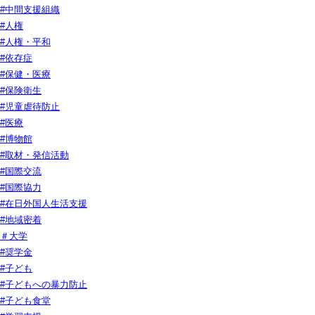
#中間支援組織
#人権
#人権・平和
#依存症
#保健・医療
#保険衛生
#児童虐待防止
#医療
#博物館
#取材・発信活動
#国際交流
#国際協力
#在日外国人生活支援
#地域密着
＃大学
#奨学金
#子ども
#子どもへの暴力防止
#子ども食堂