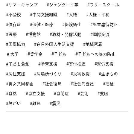
#サマーキャンプ
#ジェンダー平等
#フリースクール
#不登校
#中間支援組織
#人権
#人権・平和
#依存症
#保健・医療
#保険衛生
#児童虐待防止
#医療
#博物館
#取材・発信活動
#国際交流
#国際協力
#在日外国人生活支援
#地域密着
＃大学
#奨学金
#子ども
#子どもへの暴力防止
#子ども食堂
#学習支援
#寄付推進
#就労支援
#居住支援
#居場所づくり
#災害救援
#生きもの
#男女共同参画
#社会復帰
#社会的養護
#福祉
#自然
#自立支援
#自閉症
#芸術
#貧困
#障がい
#難民
#震災