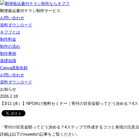
郵便振込書付チラシ制作サービス
お問い合わせ
資料ダウンロード
キフフとは
制作料金
制作の流れ
制作事例
基礎知識
Canva講座依頼
お問い合わせ
資料ダウンロード
お知らせ
2026.2.18
【3/11 (水）】NPO向け無料セミナー｜寄付の目安金額ってどう決める？
「寄付の目安金額ってどう決める？4ステップで作成するコツと表現の注意
詳細は以下のnuwebの記事をご覧ください。