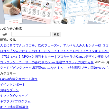
お知らせの検索
検索:
最近の投稿
大切に育ててきたロゴを、次のフェーズへ。アルペなんみんセンター様 ロゴ
ロゴが「なんとなく」のまま、になってませんか？ロゴリファインキャンペー
【7/15（水）】NPO向け無料セミナー｜プロから学ぶCanvaデザイン事例大
コングラントユーザーのみなさまへ — 優遇プログラムのお知らせ
2026年6
グッドギビングマーク認証団体のみなさまへ — 特別割引プラン開始のお知
カテゴリー
Canva内製化サポート事例
イベントレポート
お得なプラン
キフフDIYショップ
キフフDIYプログラム
キフフ地域貢献募金