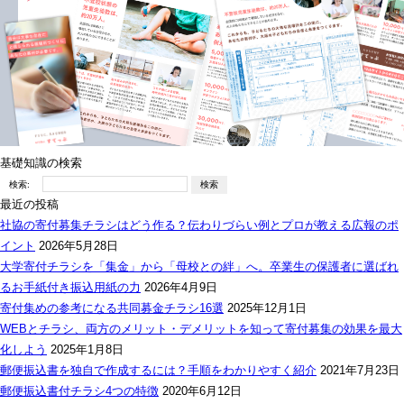
基礎知識の検索
検索:
最近の投稿
社協の寄付募集チラシはどう作る？伝わりづらい例とプロが教える広報のポ
イント
2026年5月28日
大学寄付チラシを「集金」から「母校との絆」へ。卒業生の保護者に選ばれ
るお手紙付き振込用紙の力
2026年4月9日
寄付集めの参考になる共同募金チラシ16選
2025年12月1日
WEBとチラシ、両方のメリット・デメリットを知って寄付募集の効果を最大
化しよう
2025年1月8日
郵便振込書を独自で作成するには？手順をわかりやすく紹介
2021年7月23日
郵便振込書付チラシ4つの特徴
2020年6月12日