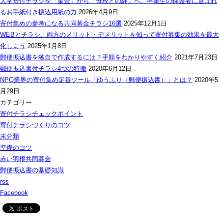
大学寄付チラシを「集金」から「母校との絆」へ。卒業生の保護者に選ばれ
るお手紙付き振込用紙の力
2026年4月9日
寄付集めの参考になる共同募金チラシ16選
2025年12月1日
WEBとチラシ、両方のメリット・デメリットを知って寄付募集の効果を最大
化しよう
2025年1月8日
郵便振込書を独自で作成するには？手順をわかりやすく紹介
2021年7月23日
郵便振込書付チラシ4つの特徴
2020年6月12日
NPO業界の寄付集め定番ツール「ゆうふり（郵便振込書）」とは？
2020年5
月29日
カテゴリー
寄付チラシチェックポイント
寄付チラシづくりのコツ
未分類
準備のコツ
赤い羽根共同募金
郵便振込書の基礎知識
rss
Facebook