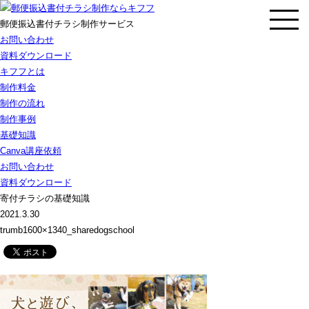
郵便振込書付チラシ制作サービス
お問い合わせ
資料ダウンロード
キフフとは
制作料金
制作の流れ
制作事例
基礎知識
Canva講座依頼
お問い合わせ
資料ダウンロード
寄付チラシの基礎知識
2021.3.30
trumb1600×1340_sharedogschool