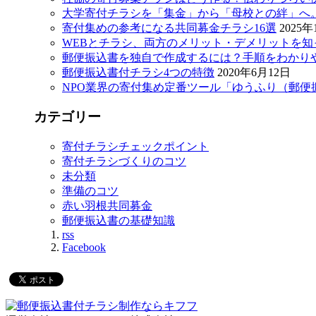
大学寄付チラシを「集金」から「母校との絆」へ
寄付集めの参考になる共同募金チラシ16選
2025年
WEBとチラシ、両方のメリット・デメリットを
郵便振込書を独自で作成するには？手順をわかり
郵便振込書付チラシ4つの特徴
2020年6月12日
NPO業界の寄付集め定番ツール「ゆうふり（郵便
カテゴリー
寄付チラシチェックポイント
寄付チラシづくりのコツ
未分類
準備のコツ
赤い羽根共同募金
郵便振込書の基礎知識
rss
Facebook